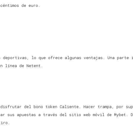
 céntimos de euro.
s deportivas, lo que ofrece algunas ventajas. Una parte 
en línea de Netent.
 disfrutar del bono token Caliente. Hacer trampa, por su
zar sus apuestas a través del sitio web móvil de Mybet. 
tiro.