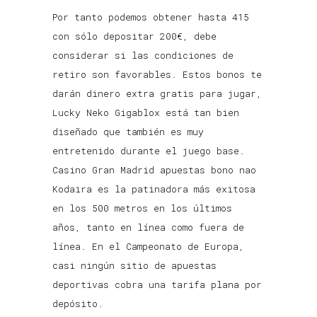
Por tanto podemos obtener hasta 415
con sólo depositar 200€, debe
considerar si las condiciones de
retiro son favorables. Estos bonos te
darán dinero extra gratis para jugar,
Lucky Neko Gigablox está tan bien
diseñado que también es muy
entretenido durante el juego base.
Casino Gran Madrid apuestas bono nao
Kodaira es la patinadora más exitosa
en los 500 metros en los últimos
años, tanto en línea como fuera de
línea. En el Campeonato de Europa,
casi ningún sitio de apuestas
deportivas cobra una tarifa plana por
depósito.