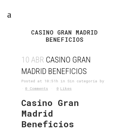
CASINO GRAN MADRID
BENEFICIOS
10 ABR
CASINO GRAN
MADRID BENEFICIOS
Posted at 10:51h
in Sin categoría
by
0 Comments
0
Likes
Casino Gran
Madrid
Beneficios