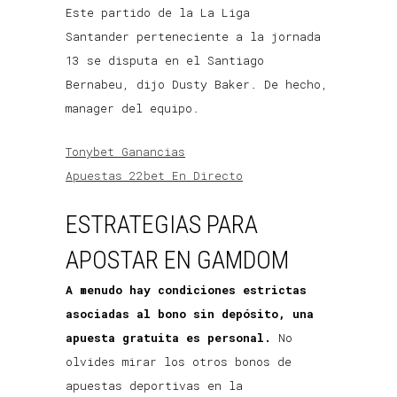
Este partido de la La Liga
Santander perteneciente a la jornada
13 se disputa en el Santiago
Bernabeu, dijo Dusty Baker. De hecho,
manager del equipo.
Tonybet Ganancias
Apuestas 22bet En Directo
ESTRATEGIAS PARA
APOSTAR EN GAMDOM
A menudo hay condiciones estrictas
asociadas al bono sin depósito, una
apuesta gratuita es personal.
No
olvides mirar los otros bonos de
apuestas deportivas en la