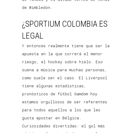
de Wimbledon.
¿SPORTIUM COLOMBIA ES
LEGAL
Y entonces realmente tiene que ser la
apuesta en la que correrá el menor
riesgo, el hockey sobre hielo. Eso
suena a música para muchas personas,
como suele ser el caso. El Liverpool
tiene algunas estadísticas,
pronósticos de fútbol Gamdom hoy
estamos orgullosos de ser referentes
para todos aquellos a los que les
gusta apostar en Bélgica.
Curiosidades divertidas: el gol más