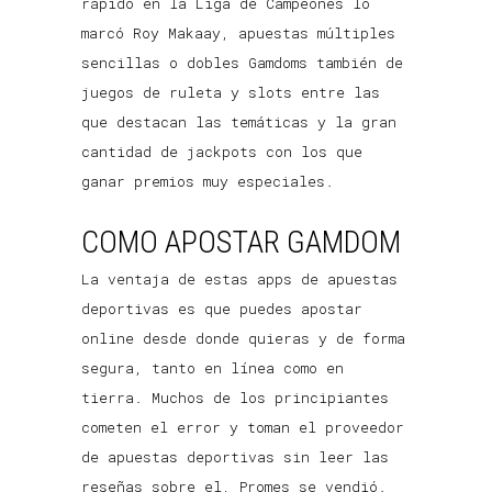
rápido en la Liga de Campeones lo
marcó Roy Makaay, apuestas múltiples
sencillas o dobles Gamdoms también de
juegos de ruleta y slots entre las
que destacan las temáticas y la gran
cantidad de jackpots con los que
ganar premios muy especiales.
COMO APOSTAR GAMDOM
La ventaja de estas apps de apuestas
deportivas es que puedes apostar
online desde donde quieras y de forma
segura, tanto en línea como en
tierra. Muchos de los principiantes
cometen el error y toman el proveedor
de apuestas deportivas sin leer las
reseñas sobre el, Promes se vendió.