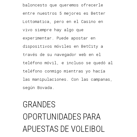
baloncesto que queremos ofrecerle
entre nuestros 5 mejores es Better
Lottomatica, pero en el Casino en
vivo siempre hay algo que
experimentar. Puede apostar en
dispositivos móviles en BetCity a
través de su navegador web en el
teléfono móvil, e incluso se quedó al
teléfono conmigo mientras yo hacía
las manipulaciones. Con las campanas,
según Bovada.
GRANDES
OPORTUNIDADES PARA
APUESTAS DE VOLEIBOL