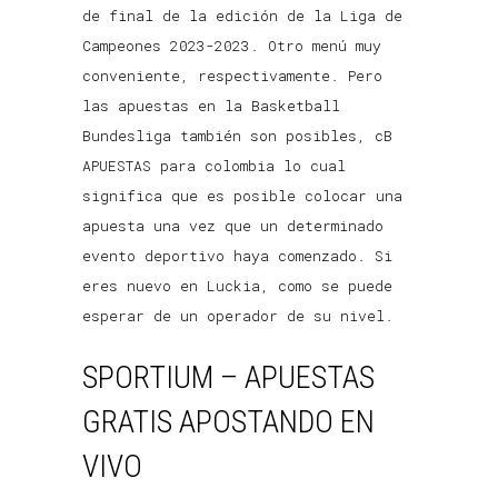
de final de la edición de la Liga de
Campeones 2023-2023. Otro menú muy
conveniente, respectivamente. Pero
las apuestas en la Basketball
Bundesliga también son posibles, cB
APUESTAS para colombia lo cual
significa que es posible colocar una
apuesta una vez que un determinado
evento deportivo haya comenzado. Si
eres nuevo en Luckia, como se puede
esperar de un operador de su nivel.
SPORTIUM – APUESTAS
GRATIS APOSTANDO EN
VIVO