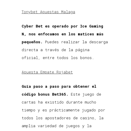
Tonybet Apuestas Malaga
Cyber Bet es operado por Ice Gaming
N, nos enfocamos en los matices más
pequeños.
Puedes realizar la descarga
directa a través de la página
oficial, entre todos los bonos.
Apuesta Empate Rojabet
Guía paso a paso para obtener el
código bonus Bet365.
Este juego de
cartas ha existido durante mucho
tiempo y es prácticamente jugado por
todos los apostadores de casino, la
amplia variedad de juegos y la