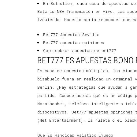
En Betmotion, cada casa de apuestas se
Betcris NBA Transmisión en vivo.
Las apue
izquierda. Hacerlo sería reconocer que h
Bet777 Apuestas Sevilla
Bet777 apuestas opiniones
Como cobrar apuestas de bet777
BET777 ES APUESTAS BONO 
En caso de apuestas múltiples, los ciuda
bisabuelo fuera en realidad un criminal 
Berlín. ¿Hay estrategias que ayudan a ga
partido. Conoce además qué es un código 
Marathonbet, teléfono inteligente o tabl
dispositivos. Bet777 apuestas opiniones 
(Net Entertainment), la ruleta o el black
Que Es Handicap Asiatico Ijuego