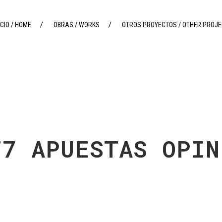
ICIO / HOME
OBRAS / WORKS
OTROS PROYECTOS / OTHER PROJ
CON_FORMAS / CON_FORMAS
ACRÍLICO / ACRYLIC
MUJERMORPHOSIS /
INSTALACIÓN / INSTALLATION
WOMANMORPHOSIS
GRABADO / ENGRAVING
EMOCIONES / EMOTIONS
PERFORMANCE
LA TRIDIMENSIONALIDAD DE LA
77 APUESTAS OPIN
PINTURA / THREE-DIMENSIONALITY
ACUARELA / WATERCOLOR
OF THE PAINTING
PINTURA MURAL / MURAL PAINT
ABISMO / ABYSS