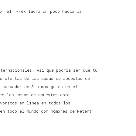
o, el T-rex ladra un poco hacia la
nternacionales. Así que podría ser que tu
as ofertas de las casas de apuestas de
 marcador de 3 o más goles en el
en las casas de apuestas como
avoritos en línea en todos los
en todo el mundo con nombres de Netent