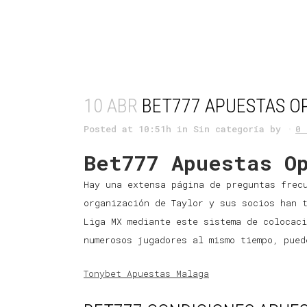
10 ABR
BET777 APUESTAS O
Posted at 10:51h
in Sin categoría
by
0 
Bet777 Apuestas O
Hay una extensa página de preguntas frec
organización de Taylor y sus socios han 
Liga MX mediante este sistema de colocac
numerosos jugadores al mismo tiempo, pued
Tonybet Apuestas Malaga