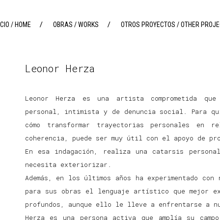
ICIO / HOME
OBRAS / WORKS
OTROS PROYECTOS / OTHER PROJ
[rev_slider_vc alias=»slider-1″]
Leonor Herza
CON_FORMAS / CON_FORMAS
ACRÍLICO / ACRYLIC
MUJERMORPHOSIS /
INSTALACIÓN / INSTALLATION
WOMANMORPHOSIS
Leonor Herza es una artista comprometida que
GRABADO / ENGRAVING
personal, intimista y de denuncia social. Para qu
EMOCIONES / EMOTIONS
PERFORMANCE
cómo transformar trayectorias personales en re
LA TRIDIMENSIONALIDAD DE LA
coherencia, puede ser muy útil con el apoyo de pr
PINTURA / THREE-DIMENSIONALITY
ACUARELA / WATERCOLOR
OF THE PAINTING
En esa indagación, realiza una catarsis persona
PINTURA MURAL / MURAL PAINT
necesita exteriorizar.
ABISMO / ABYSS
Además, en los últimos años ha experimentado con 
para sus obras el lenguaje artístico que mejor e
profundos, aunque ello le lleve a enfrentarse a n
Herza es una persona activa que amplía su campo