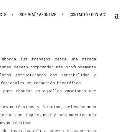
ECTS
SOBRE MÍ / ABOUT ME
CONTACTO / CONTACT
 aborda sus trabajos desde una mirada
ienes desean comprender más profundamente
latos estructurados con sensibilidad y
ofesionales en redacción biográfica.
l para ahondar en aquellas emociones que
ING
nuevas técnicas y formatos, seleccionando
xprese sus inquietudes y sentimientos más
uevas técnicas.
 de investigación a nuevos y sugerentes